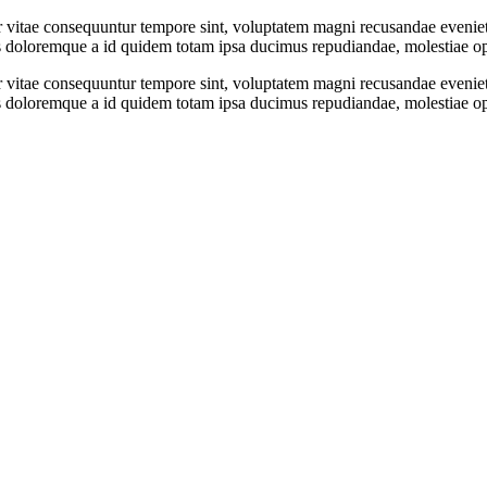
or vitae consequuntur tempore sint, voluptatem magni recusandae evenie
s doloremque a id quidem totam ipsa ducimus repudiandae, molestiae opti
or vitae consequuntur tempore sint, voluptatem magni recusandae evenie
s doloremque a id quidem totam ipsa ducimus repudiandae, molestiae opti